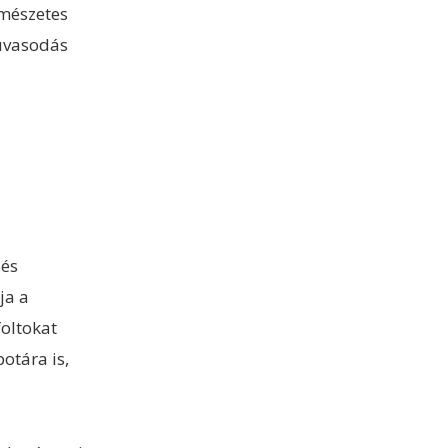
rmészetes
zuvasodás
 és
ja a
foltokat
otára is,