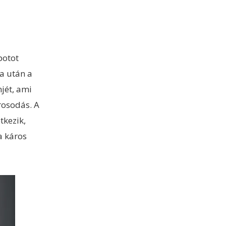
potot
a után a
jét, ami
rosodás. A
tkezik,
a káros