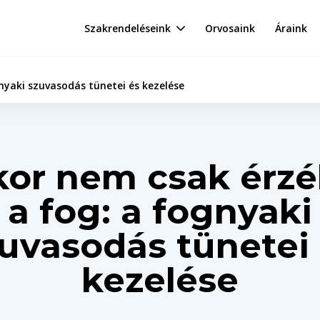
Szakrendeléseink
Orvosaink
Áraink
nyaki szuvasodás tünetei és kezelése
or nem csak érz
a fog: a fognyaki
uvasodás tünetei
kezelése