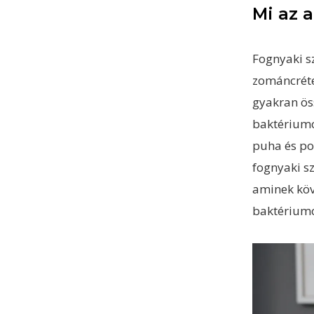
Mi az 
Fognyaki 
zománcréte
gyakran ös
baktériumo
puha és po
fognyaki s
aminek köv
baktérium