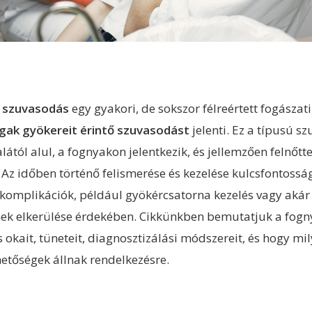
 szuvasodás
egy gyakori, de sokszor félreértett fogászat
gak gyökereit érintő szuvasodást
jelenti. Ez a típusú s
lától alul, a fognyakon jelentkezik, és jellemzően felnőtt
 Az időben történő felismerése és kezelése kulcsfontossá
komplikációk, például gyökércsatorna kezelés vagy akár
nek elkerülése érdekében. Cikkünkben bemutatjuk a fogn
okait, tüneteit, diagnosztizálási módszereit, és hogy mi
hetőségek állnak rendelkezésre.