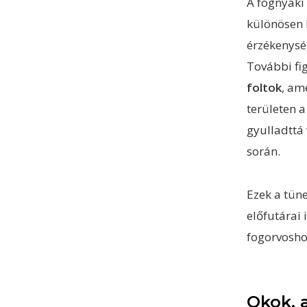
A fognyak
különösen h
érzékenysé
További fi
foltok
, am
területen a
gyulladttá 
során.
Ezek a tün
előfutárai 
fogorvosho
Okok, 