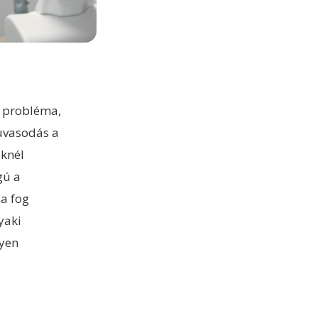
i probléma,
zuvasodás a
eknél
gú a
 a fog
yaki
lyen