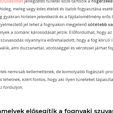
i
szuvasodás
jellegzetes tünetei közé tartozik a
fogérzéke
ideg, meleg vagy édes ételek és italok fogyasztása eseté
g gyakran hirtelen jelentkezik és a fájdalomélmény erős l
gyelmeztető jel lehet a fognyakon megjelenő
sötétebb va
elyek a zománc károsodását jelzik. Előfordulhat, hogy az 
 szuvasodás olyannyira előrehaladott, hogy a fog körüli í
válik, ami duzzanattal, vörösséggel és vérzéssel járhat 
etek nemcsak kellemetlenek, de komolyabb fogászati pr
is lehetnek, ezért fontos, hogy aki ilyen tüneteket tapaszt
z forduljon.
amelyek elősegítik a fognyaki szuv