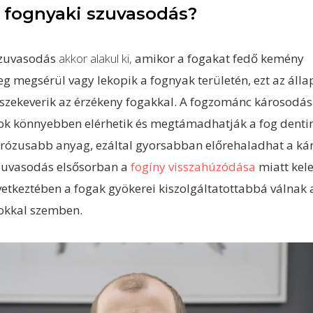
a fognyaki szuvasodás?
szuvasodás
akkor alakul ki,
amikor a fogakat fedő kemény
g megsérül vagy lekopik a fognyak területén, ezt az álla
szekeverik az érzékeny fogakkal. A fogzománc károsodás
k könnyebben elérhetik és megtámadhatják a fog dentin
rózusabb anyag, ezáltal gyorsabban előrehaladhat a ká
zuvasodás elsősorban a
fogíny visszahúzódása
miatt kele
etkeztében a fogak gyökerei kiszolgáltatottabbá válnak 
okkal szemben.