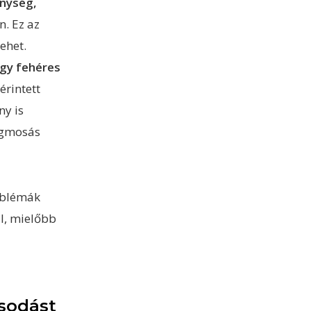
nység,
n. Ez az
ehet.
gy fehéres
érintett
ny is
fogmosás
oblémák
al, mielőbb
asodást