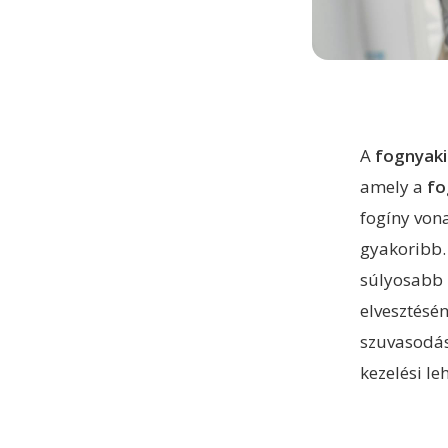
A
fognyaki
amely a
fo
fogíny vona
gyakoribb.
súlyosabb 
elvesztésé
szuvasodás 
kezelési le