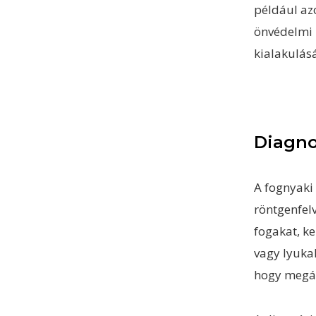
például azo
önvédelmi 
kialakulás
Diagno
A fognyaki 
röntgenfelv
fogakat, ke
vagy lyukak
hogy megál