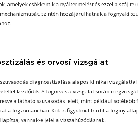
k, amelyek csökkentik a nyáltermelést és ezzel a száj te
mechanizmusát, szintén hozzájárulhatnak a fognyaki s
ához.
sztizálás és orvosi vizsgálat
szuvasodás diagnosztizálása alapos klinikai vizsgálattal
étellel kezdődik. A fogorvos a vizsgálat során megvizsgál
resve a látható szuvasodás jeleit, mint például sötétebb 
at a fogzománcban. Külön figyelmet fordít a fogíny állap
lapítsa, vannak-e jelei a visszahúzódásnak.