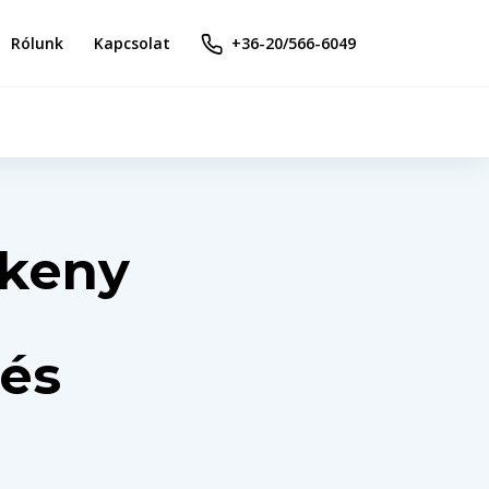
Rólunk
Kapcsolat
+36-20/566-6049
ékeny
 és