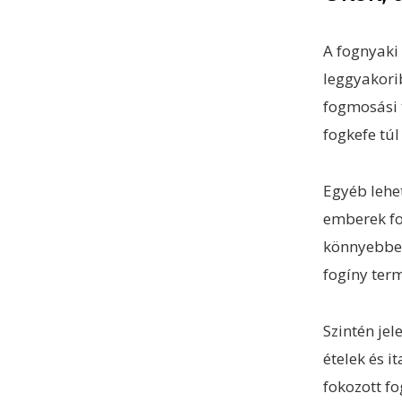
A fognyaki
leggyakori
fogmosási 
fogkefe túl
Egyéb lehe
emberek f
könnyebben 
fogíny ter
Szintén jel
ételek és i
fokozott f