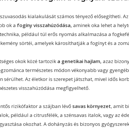
 szuvasodás kialakulását számos tényező elősegítheti. Az
bb ok a
fogíny visszahúzódása,
aminek oka lehet a helyt
technika, például túl erős nyomás alkalmazása a fogkefé
 kemény sörtéi, amelyek károsíthatják a fogínyt és a zom
tséges okok közé tartozik
a genetikai hajlam,
azaz bizon
ogzománca természetes módon vékonyabb vagy gyengébb
sérülhet. Az életkor is szerepet játszhat, mivel idős kor
mészetes visszahúzódása megfigyelhető.
entős rizikófaktor a szájban lévő
savas környezet
, amit 
talok, például a citrusfélék, a szénsavas italok, vagy az éd
ogyasztása okozhat. A dohányzás és bizonyos gyógyszerek