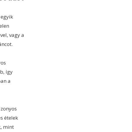
 egyik
elen
vel, vagy a
áncot.
yos
, így
ban a
bizonyos
es ételek
, mint