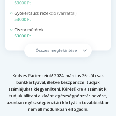
53000 Ft
Gyökércsúcs rezekció (varrattal)
53000 Ft
Ciszta műtétek
53000 Ft
Energiadíj (páciensenként, havi egy
Összes megtekintése
alkalommal fizetendő) - 1500
Ft/hó/páciens
Fogeltávolítás sebészetileg
Kedves Pácienseink! 2024. március 25-től csak
43000 Ft
bankkártyával, illetve készpénzzel tudják
Korona hosszabbító műtét
számlájukat kiegyenlíteni. Kérésükre a számlát ki
53000 Ft
tudjuk állítani a kívánt egészségpénztár nevére,
azonban egészségpénztári kártyát a továbbiakban
Egyéb szájsebészeti műtét (pl. alveolus
nem áll módunkban elfogadni.
korrekció)