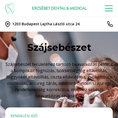
ERZSÉBET DENTAL & MEDICAL
1203 Budapest Lajtha László utca 24.
Szájsebészet
Szájsebészet területéhez tartozó beavatkozás például
a komplikált foghúzás, bölcsességfog eltávolítás,
foggyökér eltávolítás, ciszta eltávolítása, gyökércsúcs
csonkolás, arcüreg zárás, valamint minden szájüregi
rendellenesség korrekciója, melyhez sebészi
beavatkozás szükséges.
RENDELÉSI IDŐ