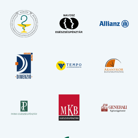
30000 - 55000 Ft
Arcüreg műtét
55000 Ft
Lágyrészműtét (pl. fibroma, lipoma,
frenulectomia,…)
30000 - 50000 +szövettan ára Ft
Implantátum eltávolítás
39000 - 55000 Ft
Extra díjaink a vizsgálati díjakon felül értendőek, ezért a
vizsgálati díjakon túl számítjuk fel!