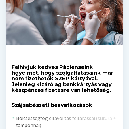
Felhívjuk kedves Pácienseink
figyelmét, hogy szolgáltatásaink már
nem fizethetők SZÉP kártyával.
Jelenleg kizárólag bankkártyás vagy
készpénzes fizetésre van lehetőség.
Szájsebészeti beavatkozások
Bölcsességfog eltávolítás feltárással (sutura +
tamponnal)