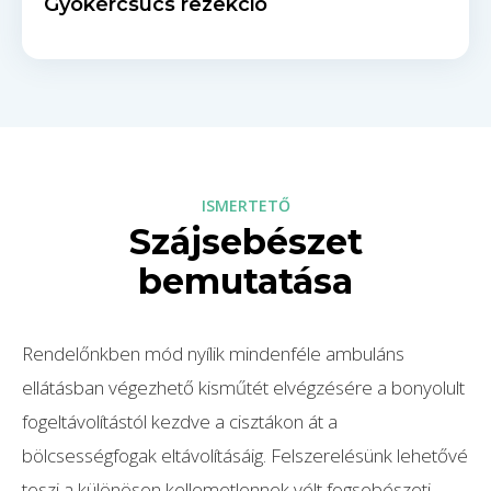
Gyökércsúcs rezekció
ISMERTETŐ
Szájsebészet
bemutatása
Rendelőnkben mód nyílik mindenféle ambuláns
ellátásban végezhető kisműtét elvégzésére a bonyolult
fogeltávolítástól kezdve a cisztákon át a
bölcsességfogak eltávolításáig. Felszerelésünk lehetővé
teszi a különösen kellemetlennek vélt fogsebészeti