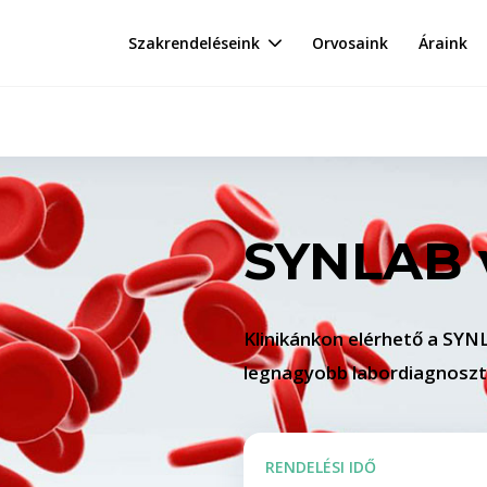
Szakrendeléseink
Orvosaink
Áraink
SYNLAB 
Klinikánkon elérhető a SYN
legnagyobb labordiagnoszti
RENDELÉSI IDŐ