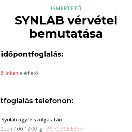
ISMERTETŐ
SYNLAB vérvétel
bemutatása
 időpontfoglalás:
ő linken
elérhető.
tfoglalás telefonon:
a Synlab ügyfélszolgálatán
:
dőben 7:00-12:00-ig:
+36 70 395 5877