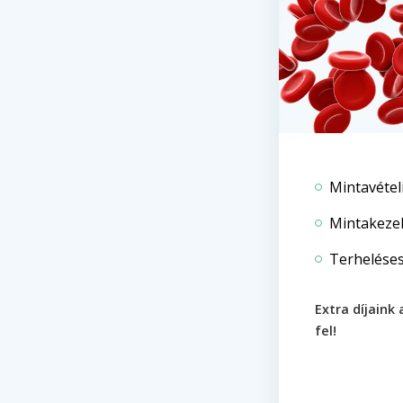
Mintavételi
Mintakezel
Terheléses 
Extra díjaink 
fel!