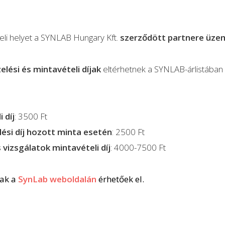
teli helyet a SYNLAB Hungary Kft.
szerződött partnere üzem
lési és mintavételi díjak
eltérhetnek a SYNLAB-árlistában 
 díj
: 3500 Ft
ési díj hozott minta esetén
: 2500 Ft
 vizsgálatok mintavételi díj
: 4000-7500 Ft
rak a
SynLab weboldalán
érhetőek el.