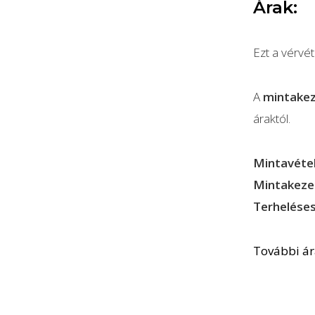
Árak:
Ezt a vérvé
A
mintakeze
áraktól.
Mintavételi
Mintakezel
Terheléses
További á