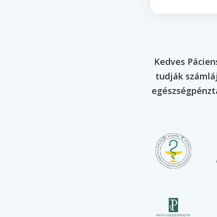
Kedves Páciens
tudják számláj
egészségpénztá