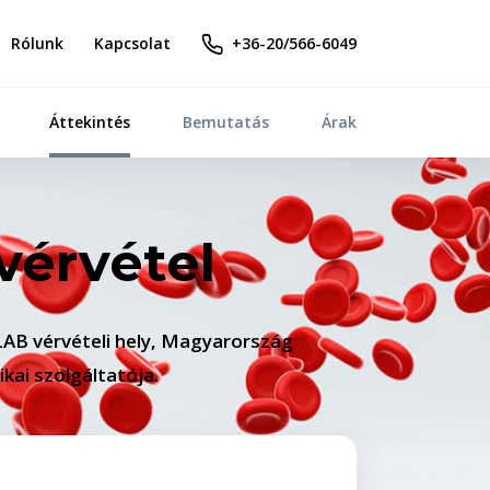
Rólunk
Kapcsolat
+36-20/566-6049
Áttekintés
Bemutatás
Árak
vérvétel
LAB vérvételi hely, Magyarország
kai szolgáltatója.