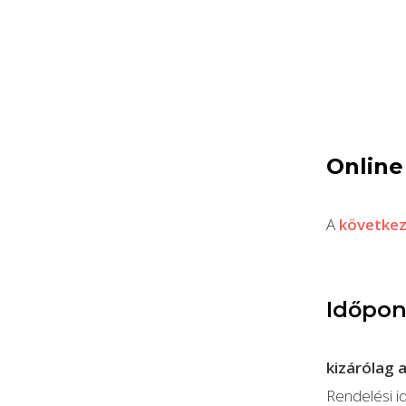
Online
A
következ
Időpon
kizárólag 
Rendelési i