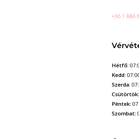
+36 1 886 
Vérvét
Hétfő
: 07:
Kedd
: 07:0
Szerda
: 07
Csütörtök
Péntek:
07
Szombat: