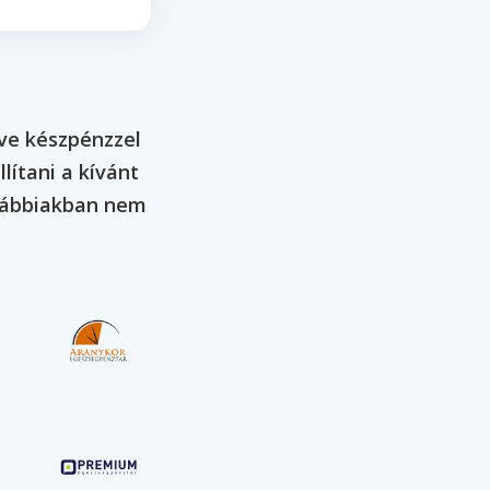
tve készpénzzel
lítani a kívánt
ovábbiakban nem