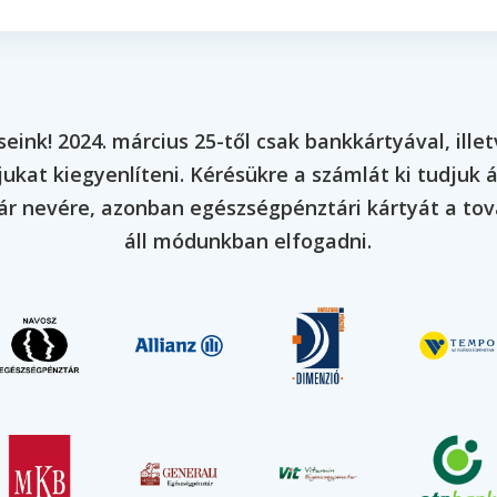
eink! 2024. március 25-től csak bankkártyával, ille
ukat kiegyenlíteni. Kérésükre a számlát ki tudjuk ál
r nevére, azonban egészségpénztári kártyát a t
áll módunkban elfogadni.