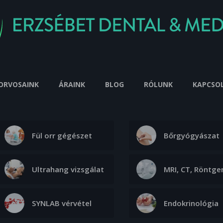
ORVOSAINK
ÁRAINK
BLOG
RÓLUNK
KAPCSO
Fül orr gégészet
Bőrgyógyászat
Ultrahang vizsgálat
MRI, CT, Röntge
SYNLAB vérvétel
Endokrinológia