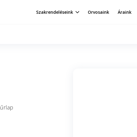
Szakrendeléseink
Orvosaink
Áraink
 űrlap