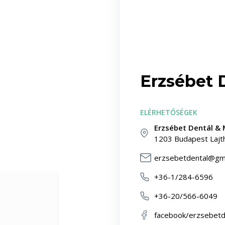
Erzsébet 
ELÉRHETŐSÉGEK
Erzsébet Dentál & 
1203 Budapest Lajth
erzsebetdental@gm
+36-1/284-6596
+36-20/566-6049
facebook/erzsebetd