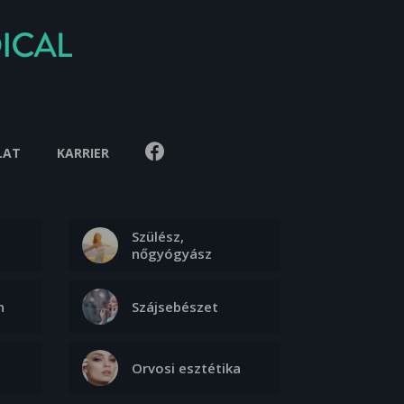
LAT
KARRIER
Szülész,
nőgyógyász
n
Szájsebészet
Orvosi esztétika