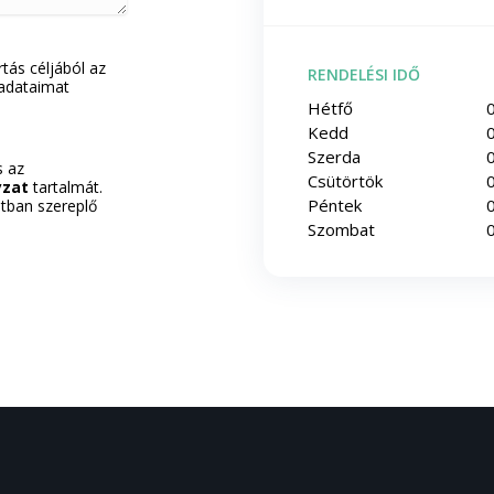
tás céljából az
RENDELÉSI IDŐ
adataimat
Hétfő
0
Kedd
0
Szerda
0
 az
Csütörtök
0
yzat
tartalmát.
Péntek
0
tban szereplő
Szombat
0