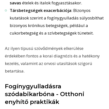
savas
ételek és italok fogyasztásakor.
Társbetegségek exacerbációja
: Bizonyos
kutatások szerint a fogínygyulladás súlyosbíthat
bizonyos krónikus betegségek, például a
cukorbetegség és a szívbetegségek tüneteit.
Az ilyen típusú szövődmények elkerülése
érdekében fontos a korai diagnózis és a hatékony
kezelés, valamint az orvosi utasítások szigorú
betartása.
Fogínygyulladásra
szódabikarbóna - Otthoni
enyhítő praktikák