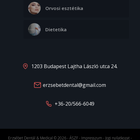
Orvosi esztétika
Dietetika
1203 Budapest Lajtha László utca 24.
erzsebetdental@gmail.com
+36-20/566-6049
Erzsébet Dentál & Medical © 2026 -
ÁSZF
-
Impresszum
-
Jogi nyilatkozat
-