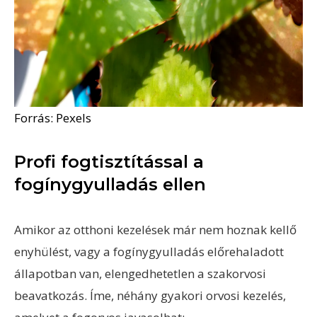
Forrás: Pexels
Profi fogtisztítással a
fogínygyulladás ellen
Amikor az otthoni kezelések már nem hoznak kellő
enyhülést, vagy a fogínygyulladás előrehaladott
állapotban van, elengedhetetlen a szakorvosi
beavatkozás. Íme, néhány gyakori orvosi kezelés,