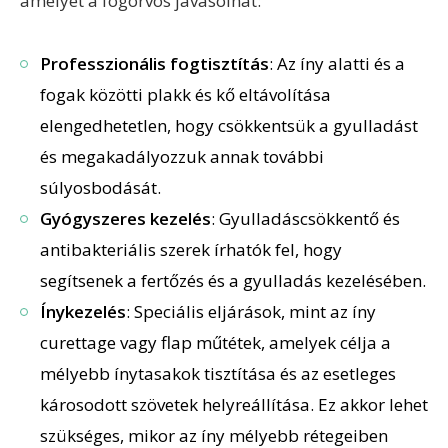
amelyet a fogorvos javasolhat:
Professzionális fogtisztítás
: Az íny alatti és a
fogak közötti plakk és kő eltávolítása
elengedhetetlen, hogy csökkentsük a gyulladást
és megakadályozzuk annak további
súlyosbodását.
Gyógyszeres kezelés
: Gyulladáscsökkentő és
antibakteriális szerek írhatók fel, hogy
segítsenek a fertőzés és a gyulladás kezelésében.
Ínykezelés
: Speciális eljárások, mint az íny
curettage vagy flap műtétek, amelyek célja a
mélyebb ínytasakok tisztítása és az esetleges
károsodott szövetek helyreállítása.
Ez akkor lehet
szükséges, mikor az íny mélyebb rétegeiben