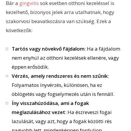
Bár a
gingvitis
sok esetben otthoni kezeléssel is
kezelhető, bizonyos jelek arra utalhatnak, hogy
szakorvosi beavatkozásra van szükség. Ezek a
következők:
Tartós vagy növekvő fájdalom
: Ha a fájdalom
nem enyhül az otthoni kezelések ellenére, vagy
éppen erősödik.
Vérzés, amely rendszeres és nem szűnik
:
Folyamatos ínyvérzés, különösen, ha ez
öblögetés vagy fogselymezés után is fennáll.
Íny visszahúzódása, ami a fogak
meglazulásához vezet
: Ha észreveszi fogai
lazulását, vagy azt, hogy a fogak közötti rés
nagyobb lett, mindenképpen forduljon