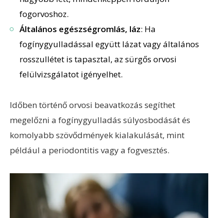
fogorvoshoz.
Általános egészségromlás, láz
: Ha
fogínygyulladással együtt lázat vagy általános
rosszullétet is tapasztal, az sürgős orvosi
felülvizsgálatot igényelhet.
Időben történő orvosi beavatkozás segíthet
megelőzni a fogínygyulladás súlyosbodását és
komolyabb szövődmények kialakulását, mint
például a periodontitis vagy a fogvesztés.