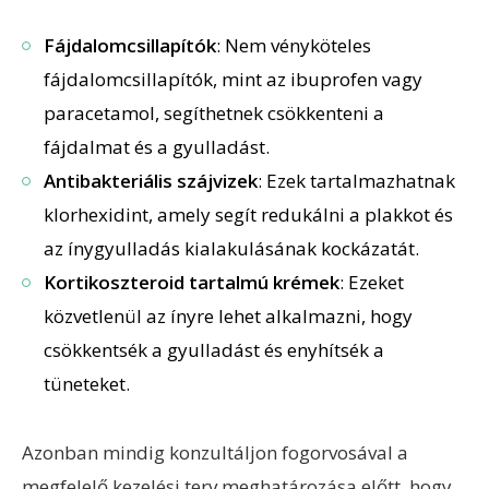
Fájdalomcsillapítók
: Nem vényköteles
fájdalomcsillapítók, mint az ibuprofen vagy
paracetamol, segíthetnek csökkenteni a
fájdalmat és a gyulladást.
Antibakteriális szájvizek
: Ezek tartalmazhatnak
klorhexidint, amely segít redukálni a plakkot és
az ínygyulladás kialakulásának kockázatát.
Kortikoszteroid tartalmú krémek
: Ezeket
közvetlenül az ínyre lehet alkalmazni, hogy
csökkentsék a gyulladást és enyhítsék a
tüneteket.
Azonban mindig konzultáljon fogorvosával a
megfelelő kezelési terv meghatározása előtt, hogy