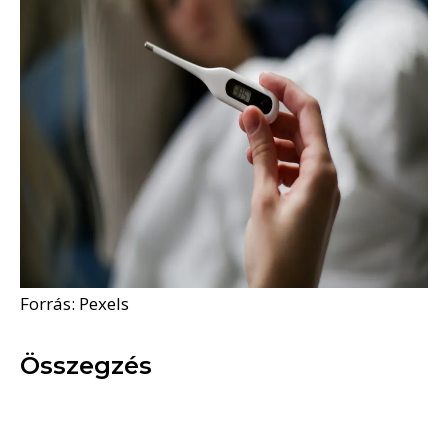
Forrás: Pexels
Összegzés