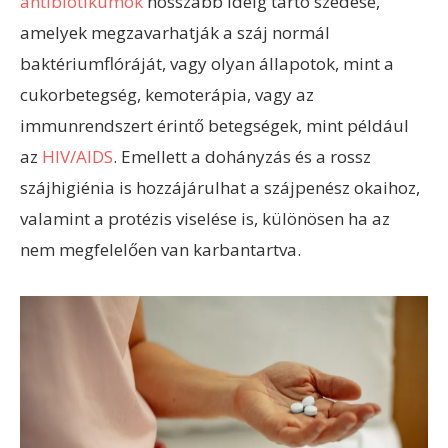
antibiotikumok
hosszabb ideig tartó szedése,
amelyek megzavarhatják a száj normál
baktériumflóráját, vagy olyan állapotok, mint a
cukorbetegség, kemoterápia, vagy az
immunrendszert érintő betegségek, mint például
az
HIV/AIDS
. Emellett a dohányzás és a rossz
szájhigiénia is hozzájárulhat a szájpenész okaihoz,
valamint a protézis viselése is, különösen ha az
nem megfelelően van karbantartva.