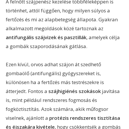
A felnőtt szájpenész kezelése többféleképpen is
történhet, attól függően, hogy milyen súlyos a
fertőzés és mi az alapbetegség állapota. Gyakran
alkalmazott megoldások közé tartoznak az
antifungális szájvizek és pasztillák
, amelyek célja
a gombák szaporodásának gátlása.
Ezen kívül, orvos adhat szájon át szedhető
gombaölő (antifungális) gyógyszereket is,
különösen ha a fertőzés más testrészekre is
átterjedt. Fontos a
szájhigiénés szokások
javítása
is, mint például rendszeres fogmosás és
fogköztisztítás. Azok számára, akik műfogsor
viselnek, ajánlott a
protézis rendszeres tisztítása
és éjszakára kivétele
, hogy csökkentsék a gombás