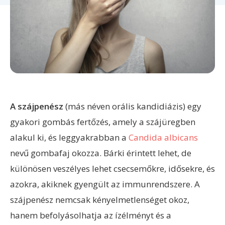
A szájpenész
(más néven orális kandidiázis) egy
gyakori gombás fertőzés, amely a szájüregben
alakul ki, és leggyakrabban a
Candida albicans
nevű gombafaj okozza. Bárki érintett lehet, de
különösen veszélyes lehet csecsemőkre, idősekre, és
azokra, akiknek gyengült az immunrendszere. A
szájpenész nemcsak kényelmetlenséget okoz,
hanem befolyásolhatja az ízélményt és a