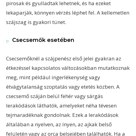
pirosak és gyulladtak lehetnek, és ha ezeket
lekaparják, könnyen vérzés léphet fel. A kellemetlen
szájszag is gyakori tünet.
Csecsemők esetében
Csecsemőknél a szájpenész első jelei gyakran az
étkezéssel kapcsolatos változásokban mutatkoznak
meg, mint például ingerlékenység vagy
étvágytalanság szoptatás vagy etetés közben. A
csecsemő száján belül fehér vagy sárgás
lerakódások láthatók, amelyeket néha tévesen
tejmaradéknak gondolnak. Ezek a lerakódások
általában a nyelven, az ínyen, az ajkak belső
felületén vagy az orca belsejében találhatók. Ha a