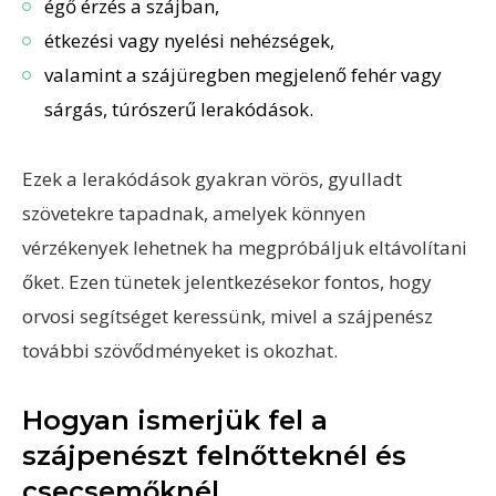
égő érzés a szájban,
étkezési vagy nyelési nehézségek,
valamint a szájüregben megjelenő fehér vagy
sárgás, túrószerű lerakódások.
Ezek a lerakódások gyakran vörös, gyulladt
szövetekre tapadnak, amelyek könnyen
vérzékenyek lehetnek ha megpróbáljuk eltávolítani
őket. Ezen tünetek jelentkezésekor fontos, hogy
orvosi segítséget keressünk, mivel a szájpenész
további szövődményeket is okozhat.
Hogyan ismerjük fel a
szájpenészt felnőtteknél és
csecsemőknél