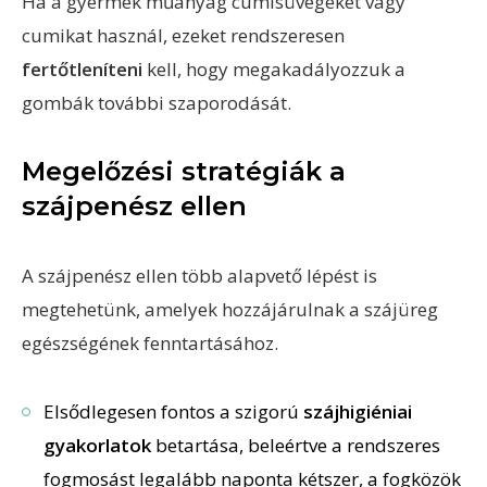
Ha a gyermek műanyag cumisüvegeket vagy
cumikat használ, ezeket rendszeresen
fertőtleníteni
kell, hogy megakadályozzuk a
gombák további szaporodását.
Megelőzési stratégiák a
szájpenész ellen
A szájpenész ellen több alapvető lépést is
megtehetünk, amelyek hozzájárulnak a szájüreg
egészségének fenntartásához.
Elsődlegesen fontos a szigorú
szájhigiéniai
gyakorlatok
betartása, beleértve a rendszeres
fogmosást legalább naponta kétszer, a fogközök