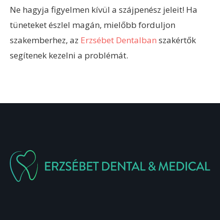
Ne hagyja figyelmen kívül a szájpenész jeleit! Ha
tüneteket észlel magán, mielőbb forduljon
szakemberhez, az
Erzsébet Dentalban
szakértők
segítenek kezelni a problémát.