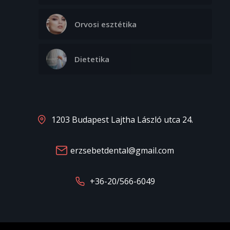
Orvosi esztétika
Dietetika
1203 Budapest Lajtha László utca 24.
erzsebetdental@gmail.com
+36-20/566-6049