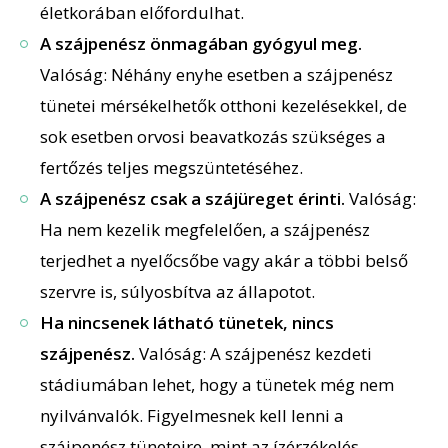
életkorában előfordulhat.
A szájpenész önmagában gyógyul meg.
Valóság: Néhány enyhe esetben a szájpenész
tünetei mérsékelhetők otthoni kezelésekkel, de
sok esetben orvosi beavatkozás szükséges a
fertőzés teljes megszüntetéséhez.
A szájpenész csak a szájüreget érinti.
Valóság:
Ha nem kezelik megfelelően, a szájpenész
terjedhet a nyelőcsőbe vagy akár a többi belső
szervre is, súlyosbítva az állapotot.
Ha nincsenek látható tünetek, nincs
szájpenész.
Valóság: A szájpenész kezdeti
stádiumában lehet, hogy a tünetek még nem
nyilvánvalók. Figyelmesnek kell lenni a
szájpenész tüneteire, mint az ízérzékelés