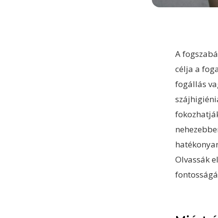
A fogszabá
célja a fog
fogállás v
szájhigién
fokozhatjá
nehezebben
hatékonyan
Olvassák e
fontosságár