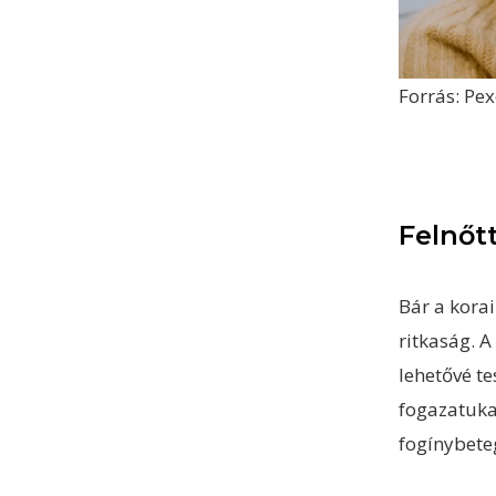
Forrás: Pex
Felnőt
Bár a korai
ritkaság. A
lehetővé t
fogazatuka
fogínybete