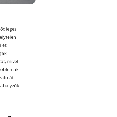
sődleges
elytelen
i és
ogak
át, mivel
problémák
izalmát.
szabályzók