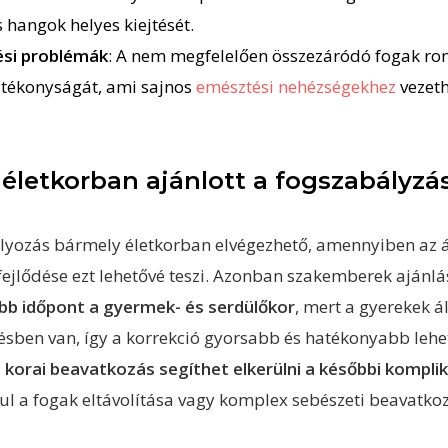
 hangok helyes kiejtését.
si problémák
: A nem megfelelően összezáródó fogak ron
atékonyságát, ami sajnos
emésztési nehézségekhez
vezeth
 életkorban ajánlott a fogszabályzá
lyozás bármely életkorban elvégezhető, amennyiben az á
fejlődése ezt lehetővé teszi. Azonban szakemberek ajánlá
abb időpont a gyermek- és serdülőkor
, mert a gyerekek á
ésben van, így a korrekció gyorsabb és hatékonyabb lehe
 korai beavatkozás segíthet elkerülni a későbbi kompli
ul a fogak eltávolítása vagy komplex sebészeti beavatko