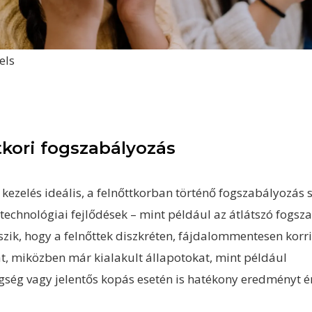
els
tkori fogszabályozás
 kezelés ideális, a felnőttkorban történő fogszabályozás
 technológiai fejlődések – mint például az átlátszó fogsz
eszik, hogy a felnőttek diszkréten, fájdalommentesen kor
t, miközben már kialakult állapotokat, mint például
gség vagy jelentős kopás esetén is hatékony eredményt ér