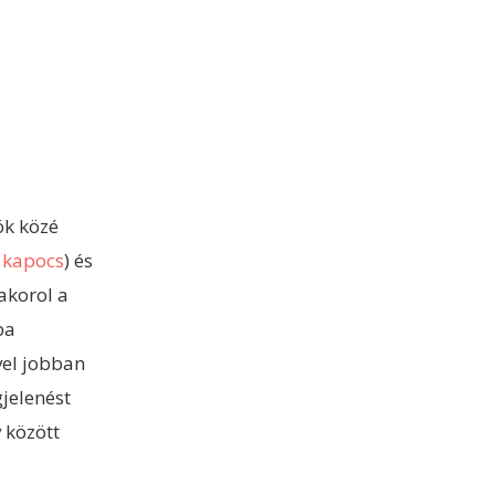
ök közé
t kapocs
) és
akorol a
ba
vel jobban
jelenést
 között