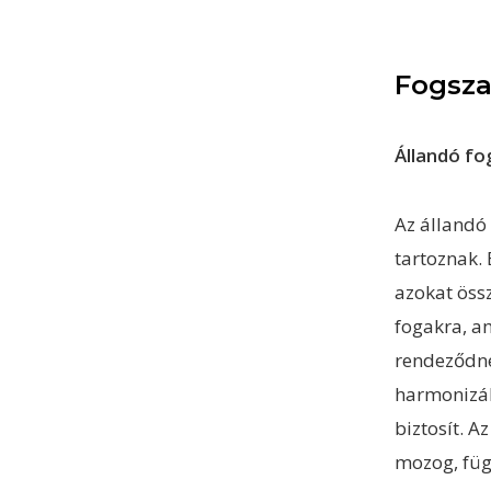
Fogsza
Állandó fo
Az állandó
tartoznak.
azokat öss
fogakra, a
rendeződne
harmonizál
biztosít. A
mozog, füg