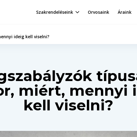
Szakrendeléseink
Orvosaink
Áraink
nnyi ideig kell viselni?
gszabályzók típusa
r, miért, mennyi 
kell viselni?