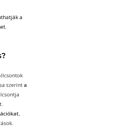
thatják a
et.
s?
llcsontok
sa szerint
a
llcsontja
t.
kációkat
,
zások.