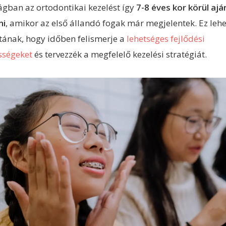
ágban az ortodontikai kezelést így
7-8 éves kor körül ajá
ni
, amikor az első állandó fogak már megjelentek. Ez lehe
tának, hogy időben felismerje a
lehetséges fejlődési
sségeket
és tervezzék a megfelelő kezelési stratégiát.