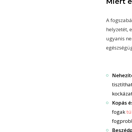
Miért 
A fogszabál
helyzetét, 
ugyanis ne
egészségüg
Nehezíte
tisztíth
kockázat
Kopás és
fogak
tú
fogprob
Beszéd