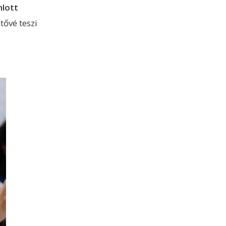
nlott
tővé teszi