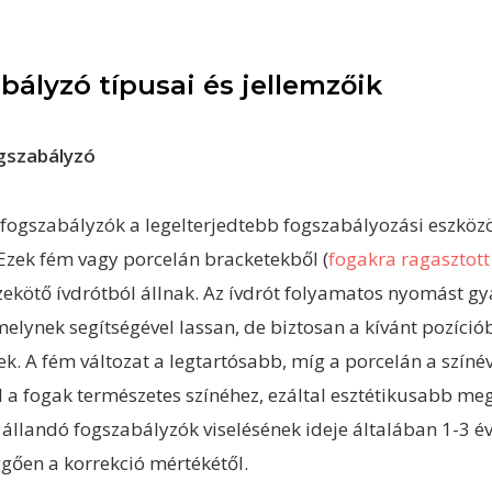
bályzó típusai és jellemzőik
gszabályzó
 fogszabályzók a legelterjedtebb fogszabályozási eszköz
 Ezek fém vagy porcelán bracketekből (
fogakra ragasztot
zekötő ívdrótból állnak. Az ívdrót folyamatos nyomást gy
melynek segítségével lassan, de biztosan a kívánt pozíció
k. A fém változat a legtartósabb, míg a porcelán a színé
 a fogak természetes színéhez, ezáltal esztétikusabb meg
z állandó fogszabályzók viselésének ideje általában 1-3 év
gően a korrekció mértékétől.