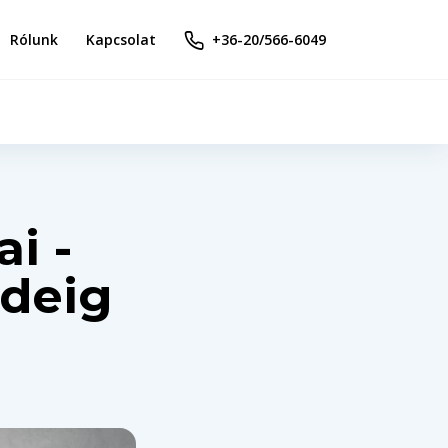
Rólunk
Kapcsolat
+36-20/566-6049
i -
ideig