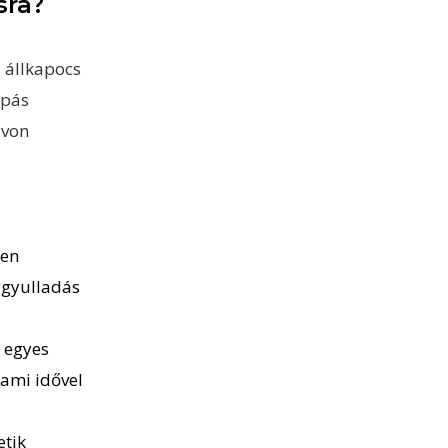
sra?
z állkapocs
apás
ávon
ben
ygyulladás
, egyes
 ami idővel
etik