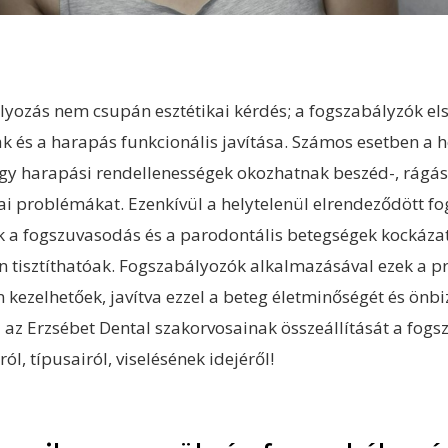
lyozás nem csupán esztétikai kérdés; a fogszabályzók el
ak és a harapás funkcionális javítása. Számos esetben a h
agy harapási rendellenességek okozhatnak beszéd-, rágás
iai problémákat. Ezenkívül a helytelenül elrendeződött f
k a fogszuvasodás és a parodontális betegségek kockázat
 tisztíthatóak. Fogszabályozók alkalmazásával ezek a 
 kezelhetőek, javítva ezzel a beteg életminőségét és önb
l az Erzsébet Dental szakorvosainak összeállítását a fog
ól, típusairól, viselésének idejéről!