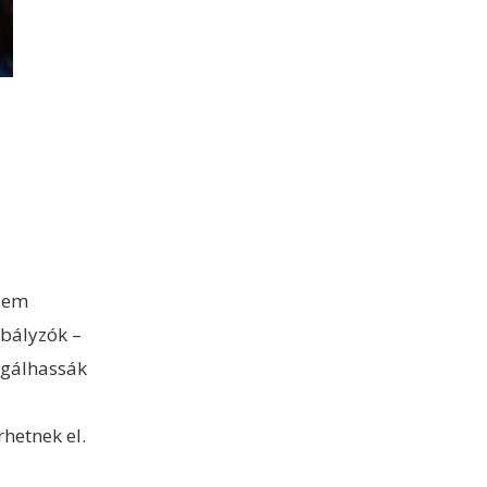
 sem
abályzók –
rigálhassák
hetnek el.