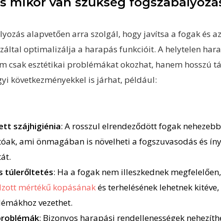
és mikor van szükség fogszabályozá
yozás alapvetően arra szolgál, hogy javítsa a fogak és a
ezáltal optimalizálja a harapás funkcióit. A helytelen har
m csak esztétikai problémákat okozhat, hanem hosszú t
yi következményekkel is járhat, például:
tt szájhigiénia
: A rosszul elrendeződött fogak nehezeb
atóak, ami önmagában is növelheti a fogszuvasodás és ín
át.
 túlerőltetés
: Ha a fogak nem illeszkednek megfelelően
lzott mértékű kopásának
és terhelésének lehetnek kitéve,
lémákhoz vezethet.
problémák
: Bizonyos harapási rendellenességek nehezíth