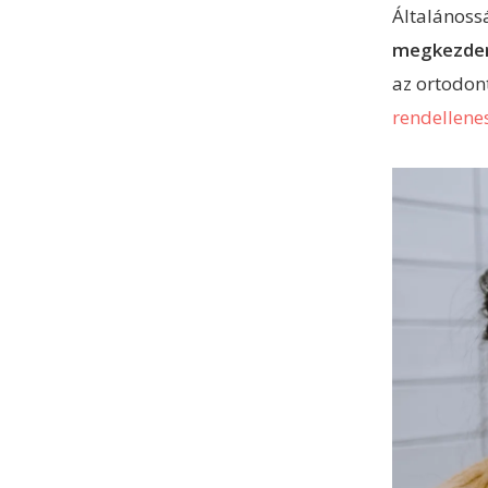
Általánoss
megkezde
az ortodon
rendellene