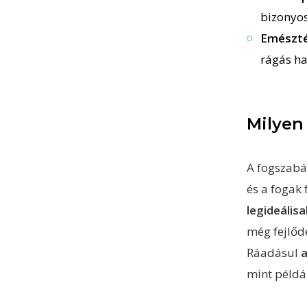
bizonyos
Emészté
rágás h
Milyen
A fogszabá
és a fogak 
legideális
még fejlőd
Ráadásul
a
mint példá