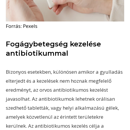
Forrás: Pexels
Fogágybetegség kezelése
antibiotikummal
Bizonyos esetekben, különösen amikor a gyulladás
elterjedt és a kezelések nem hoznak megfelelő
eredményt, az orvos antibiotikumos kezelést
javasolhat. Az antibiotikumok lehetnek orálisan
szedhető tabletták, vagy helyi alkalmazású gélek,
amelyek közvetlenül az érintett területekre
kerülnek. Az antibiotikumos kezelés célja a