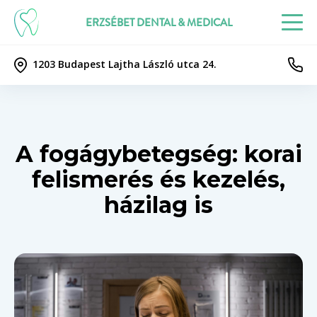
ERZSÉBET DENTAL & MEDICAL
1203 Budapest Lajtha László utca 24.
A fogágybetegség: korai
felismerés és kezelés,
házilag is