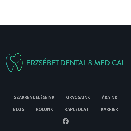
SZAKRENDELÉSEINK
ORVOSAINK
ÁRAINK
BLOG
RÓLUNK
KAPCSOLAT
KARRIER