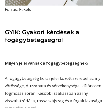
Forrás: Pexels
GYIK: Gyakori kérdések a
fogágybetegségről
Milyen jelei vannak a fogágybetegségnek?
A fogágybetegség korai jelei között szerepel az íny
vörössége, duzzanata és vérzékenysége, különösen
fogmosás során. Későbbi szakaszban az íny
visszahúzódása, rossz szájszag és a fogak lazasága