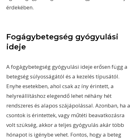
érdekében.
Fogágybetegség gyógyulási
ideje
A fogágybetegség gyógyulási ideje erősen függ a
betegség súlyosságától és a kezelés típusától.
Enyhe esetekben, ahol csak az íny érintett, a
helyreállításhoz elegendő lehet néhány hét
rendszeres és alapos szájápolással. Azonban, ha a
csontok is érintettek, vagy műtéti beavatkozásra
volt szükség, akkor a teljes gyógyulás akár több
hónapot is igénybe vehet. Fontos, hogy a beteg