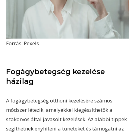
Forrás: Pexels
Fogágybetegség kezelése
házilag
A fogágybetegség otthoni kezelésére számos
módszer létezik, amelyekkel kiegészíthetők a
szakorvos által javasolt kezelések. Az alábbi tippek
segíthetnek enyhíteni a tüneteket és támogatni az