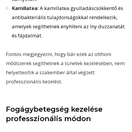
Kamillatea:
A kamillatea gyulladáscsökkentő és
antibakteriális tulajdonságokkal rendelkezik,
amelyek segíthetnek enyhíteni az íny duzzanatát
és fájdalmát.
Fontos megjegyezni, hogy bár ezek az otthoni
módszerek segíthetnek a tünetek kezelésében, nem
helyettesítik a szakember által végzett
professzionális kezelést.
Fogágybetegség kezelése
professzionális módon