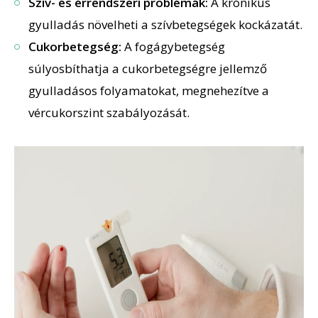
Szív- és érrendszeri problémák:
A krónikus
gyulladás növelheti a szívbetegségek kockázatát.
Cukorbetegség:
A fogágybetegség
súlyosbíthatja a cukorbetegségre jellemző
gyulladásos folyamatokat, megnehezítve a
vércukorszint szabályozását.