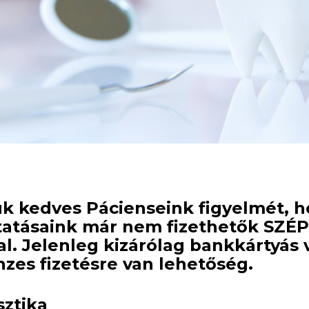
uk kedves Pácienseink figyelmét, 
tatásaink már nem fizethetők SZÉ
al. Jelenleg kizárólag bankkártyás 
zes fizetésre van lehetőség.
ztika