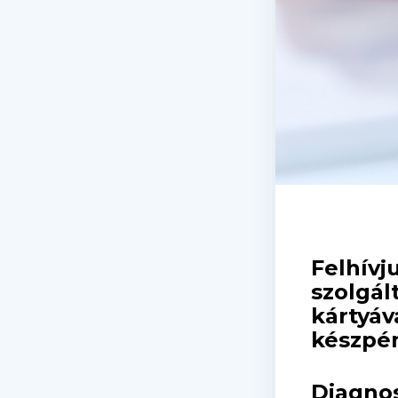
Felhívj
szolgál
kártyáv
készpén
Diagnos