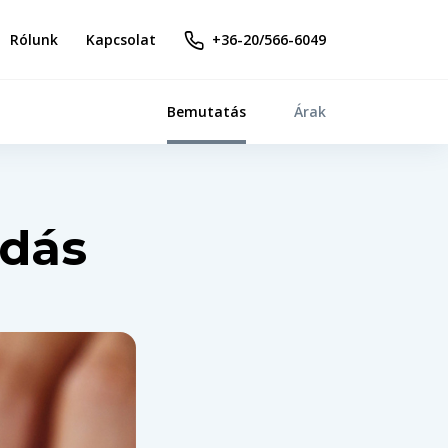
Rólunk
Kapcsolat
+36-20/566-6049
Bemutatás
Árak
adás