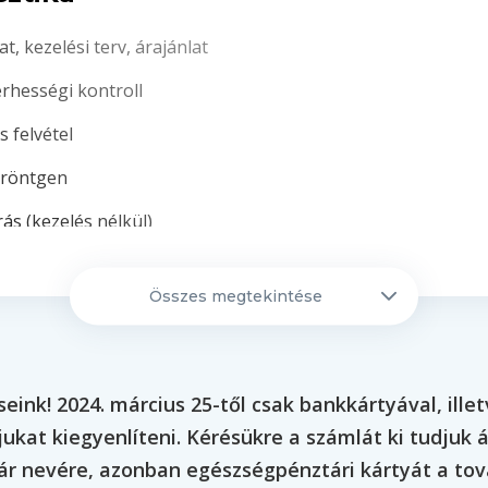
at, kezelési terv, árajánlat
erhességi kontroll
s felvétel
röntgen
rás (kezelés nélkül)
 fogszabályozó konzultáció 3D tervezéssel
Összes megtekintése
áló fogászat
kai tömések:
eink! 2024. március 25-től csak bankkártyával, ille
ukat kiegyenlíteni. Kérésükre a számlát ki tudjuk ál
és
r nevére, azonban egészségpénztári kártyát a t