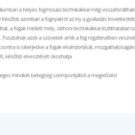
diumban a helyes fogmosási technikákkal még visszafordíthat
s! Később azonban a fognyakról az íny a gyulladás következté
at, a fogak mellett mély, otthoni technikákkal tisztíthatatlan 
. Pusztulnak azok a szövetek amik a fog rögzítésében vesznek
 csontra is ráterjedve a fogak elvándorlását, mozgathatóságá
, később elvesztését okozhatja.
leges mindkét betegség szempontjából a megelőzés!