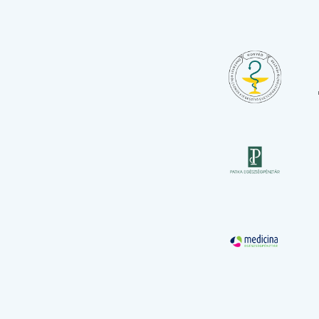
1 felszínű
2 felszínű
3 felszínű
Onlay fed
Csapos on
Cement töm
Direkt, in
Ideiglenes
Ideiglenes
Onlay beté
Onlay betét
Direkt héj