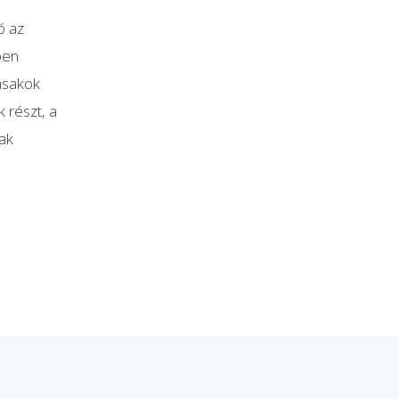
ó az
ben
tasakok
 részt, a
nak