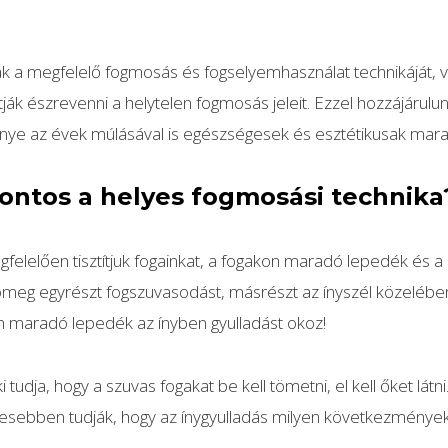
tják a megfelelő fogmosás és fogselyemhasználat technikáját, 
ják észrevenni a helytelen fogmosás jeleit. Ezzel hozzájárulu
gínye az évek múlásával is egészségesek és esztétikusak mara
fontos a helyes fogmosási technika
elelően tisztítjuk fogainkat, a fogakon maradó lepedék és a
meg egyrészt fogszuvasodást, másrészt az ínyszél közelébe
 maradó lepedék az ínyben gyulladást okoz!
 tudja, hogy a szuvas fogakat be kell tömetni, el kell őket látn
esebben tudják, hogy az ínygyulladás milyen következményekk