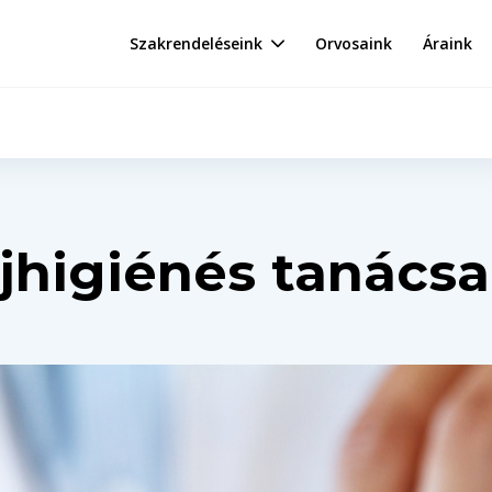
Szakrendeléseink
Orvosaink
Áraink
jhigiénés tanács