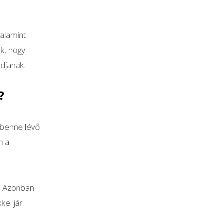
valamint
nk, hogy
djanak.
?
 benne lévő
n a
i. Azonban
el jár.