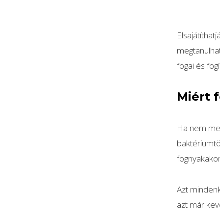
Elsajátítha
megtanulhat
fogai és fo
Miért 
Ha nem megf
baktériumtö
fognyakakon
Azt mindenki
azt már kev