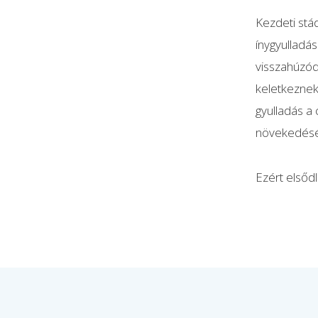
Kezdeti stá
ínygyulladá
visszahúzódh
keletkeznek
gyulladás a
növekedését
Ezért elsőd