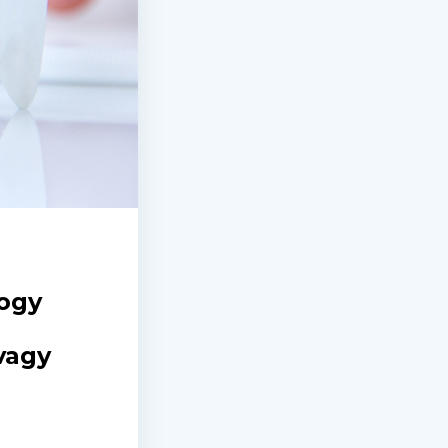
hogy
P
vagy