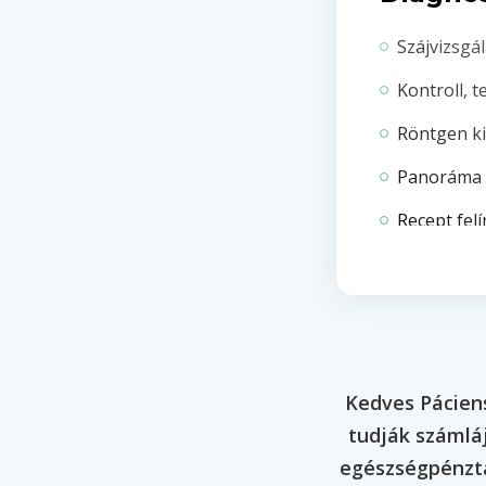
Szájvizsgál
Kontroll, t
Röntgen ki
Panoráma 
Recept felí
Láthatalan
Konzerv
Esztéti
Kedves Páciens
tudják számláj
Front töm
egészségpénztá