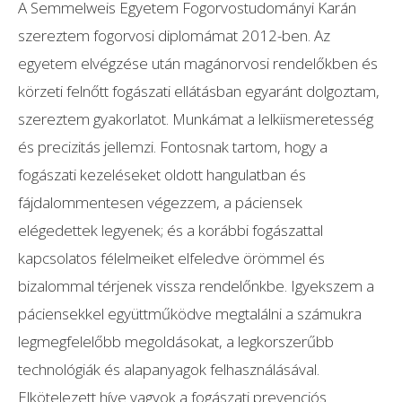
A Semmelweis Egyetem Fogorvostudományi Karán
szereztem fogorvosi diplomámat 2012-ben. Az
egyetem elvégzése után magánorvosi rendelőkben és
körzeti felnőtt fogászati ellátásban egyaránt dolgoztam,
szereztem gyakorlatot. Munkámat a lelkiismeretesség
és precizitás jellemzi. Fontosnak tartom, hogy a
fogászati kezeléseket oldott hangulatban és
fájdalommentesen végezzem, a páciensek
elégedettek legyenek; és a korábbi fogászattal
kapcsolatos félelmeiket elfeledve örömmel és
bizalommal térjenek vissza rendelőnkbe. Igyekszem a
páciensekkel együttműködve megtalálni a számukra
legmegfelelőbb megoldásokat, a legkorszerűbb
technológiák és alapanyagok felhasználásával.
Elkötelezett híve vagyok a fogászati prevenciós