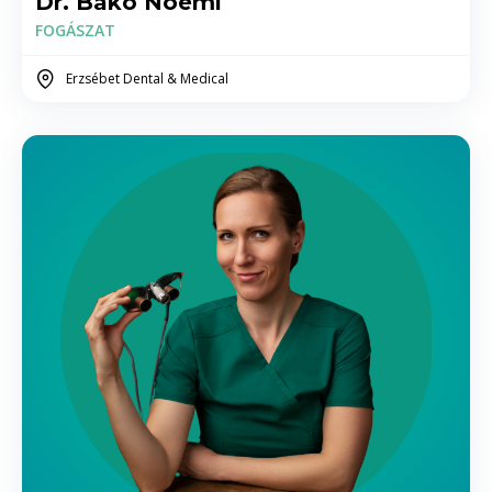
Dr. Bakó Noémi
FOGÁSZAT
Gyógyszercsere (gyökérkezelés esetén)
4.000 Ft
Erzsébet Dental & Medical
Átöblítés
5.000 Ft
Kisebb beavatkozások
10000 - 20.000 között Ft
Fogak, foggyökerek eltávolítása
Incisio, csíkbehelyezés
15.000 Ft
Fogeltávolítás egyszerű
20000 - 30.000 között Ft
Bölcsességfog eltávolítás
30.000 - 40.000 között elhelyezkedéstől