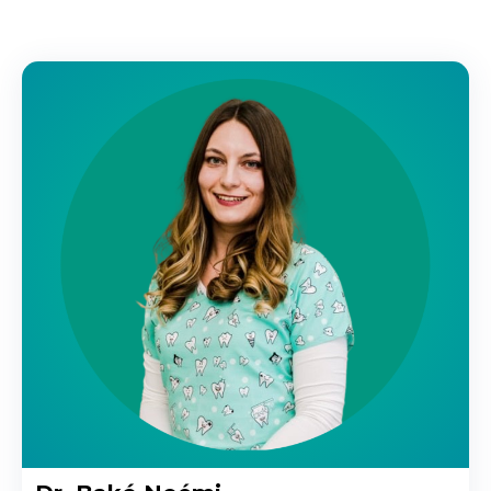
Gyökérkezelés első alkalom (fogmegnyitás,
fertőtlenítés, gyógyszer )
40.000 Ft
Gyökértömés csere első alkalom (régi
gyökértömés eltávolítás, fertőtlenítés,
gyógyszer)
40.000 Ft
Gyökértömés 1 csatorna
27.000 Ft
Gyökértömés 2 csatorna
32.000 Ft
Gyökértömés 3 csatorna
38.000 Ft
Gyógyszer (gyökérkezelés esetén)
10.000 Ft