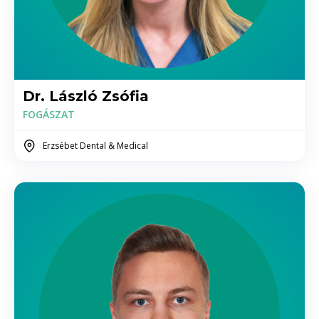
tamponnal)
50000 - 60.000 között Ft
Gyökércsúcs rezekció (varrattal)
53.000 Ft
Ciszta műtétek
Dr. László Zsófia
53.000 Ft
FOGÁSZAT
Fogeltávolítás
Erzsébet Dental & Medical
20.000 - 30.000 Ft között Ft
Fogeltávolítás szájsebész által
25.000 - 30.000 között Ft
Korona hosszabbító műtét
53.000 Ft
Egyéb szájsebészeti műtét (pl. Alveolus
korrekció)
30.000 - 55.000 Ft