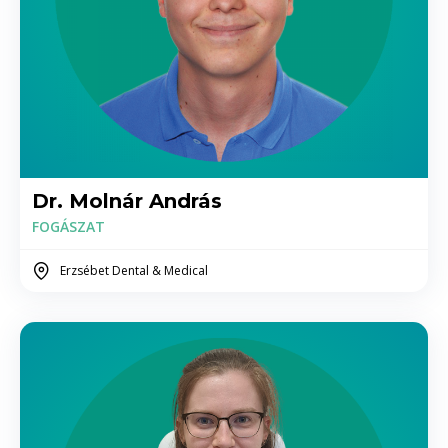
Arcüreg műtét
55.000 Ft
Lágyrészműtét (pl. Fibroma, lipoma,
frenulectomia)
30.000 - 50.000 +szövettan ára Ft
Implantátum eltávolítás
Dr. Molnár András
39.000 - 55.000 Ft
FOGÁSZAT
Implantálás
Erzsébet Dental & Medical
Implantátum + implantátumfej + korona
350.000- 400.000 között implantátumtól
függően Ft
Belső arcüreg emelés
65.000,- Ft + csontpótló ára/cm3 Ft