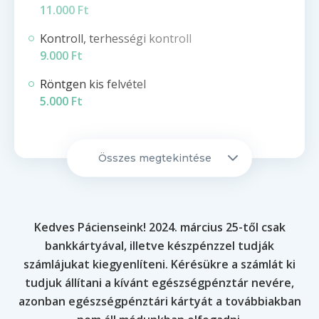
11.000 Ft
Kontroll, terhességi kontroll
9.000 Ft
Röntgen kis felvétel
5.000 Ft
Panoráma röntgen
7.000 Ft
Összes megtekintése
Recept felírás (kezelés nélkül)
7.000 Ft
Láthatalan fogszabályozó konzultáció 3D
Kedves Pácienseink! 2024. március 25-től csak
tervezéssel
bankkártyával, illetve készpénzzel tudják
30.000 Ft
számlájukat kiegyenlíteni. Kérésükre a számlát ki
tudjuk állítani a kívánt egészségpénztár nevére,
Konzerváló fogászat
azonban egészségpénztári kártyát a továbbiakban