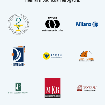
nem áll módunkban elfogadni.
Esztétikai tömések:
Front tömés
40.000 Ft
1 felszínű tömés
37.000 Ft
2 felszínű tömés
38.000 Ft
3 felszínű tömés
39.000 Ft
Onlay fedőtömés(gyökérkezelés után)
46.000 Ft
Csapos onlay fedőtömés
50.000 Ft
Cement tömés (Fuji tömés)