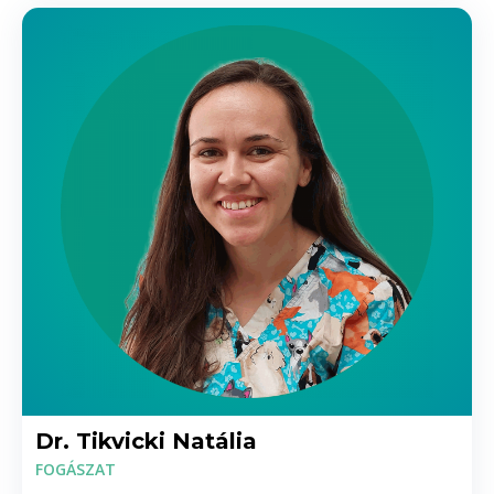
75.000 Ft
Zirkon korona
95.000 Ft
Csiszolás díja
5000 /fog Ft
Ideiglenes korona rendelői akrilátból
7000 /darab Ft
Ideiglenes korona rendelői tömőanyagból
7000 /darab Ft
Ideiglenes pótlás (technikus által készített)
műanyag
egyedi árképzés Ft
Korona/híd eltávolítás horgonyonként
Dr. Tikvicki Natália
10.000 Ft
FOGÁSZAT